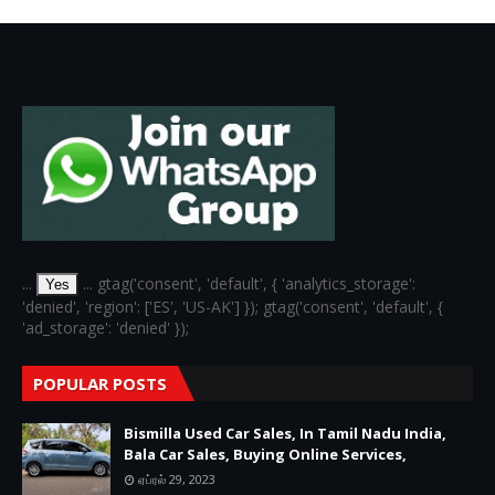
...
... gtag('consent', 'default', { 'analytics_storage':
Yes
'denied', 'region': ['ES', 'US-AK'] }); gtag('consent', 'default', {
'ad_storage': 'denied' });
POPULAR POSTS
Bismilla Used Car Sales, In Tamil Nadu India,
Bala Car Sales, Buying Online Services,
ஏப்ரல் 29, 2023