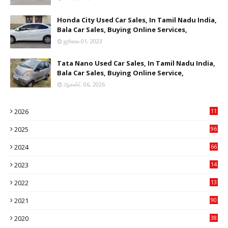
Honda City Used Car Sales, In Tamil Nadu India,
Bala Car Sales, Buying Online Services,
ஜூலை 01, 2023
Tata Nano Used Car Sales, In Tamil Nadu India,
Bala Car Sales, Buying Online Service,
ஆகஸ்ட் 06, 2026
2026
11
2
2025
96
84
2024
66
22
2023
14
14
2022
13
76
2021
90
3
2020
38
6