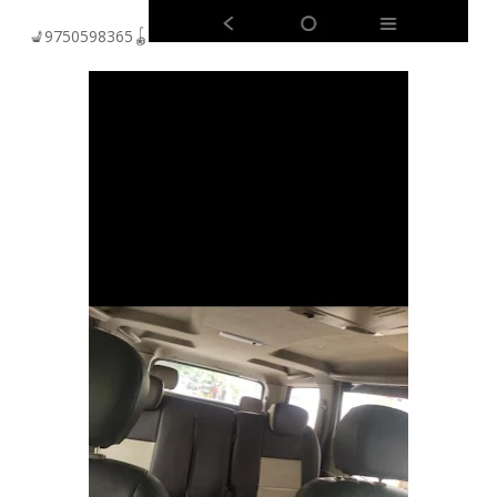
💺9750598365🪀