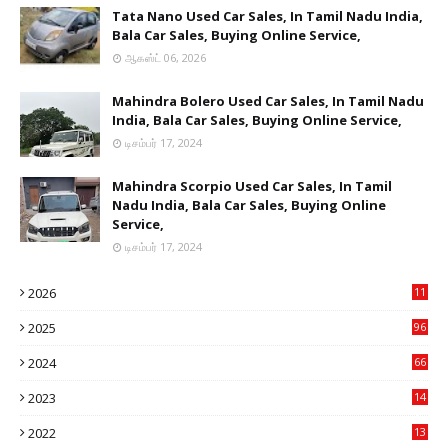
Tata Nano Used Car Sales, In Tamil Nadu India,
Bala Car Sales, Buying Online Service,
ஆகஸ்ட் 06, 2026
Mahindra Bolero Used Car Sales, In Tamil Nadu
India, Bala Car Sales, Buying Online Service,
டிசம்பர் 17, 2024
Mahindra Scorpio Used Car Sales, In Tamil
Nadu India, Bala Car Sales, Buying Online
Service,
டிசம்பர் 17, 2024
2026
11
2
2025
96
84
2024
66
22
2023
14
14
2022
13
76