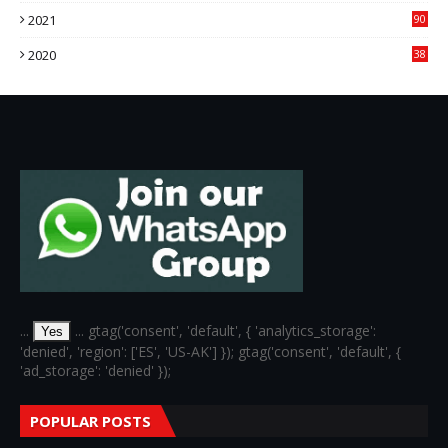
2021
90
3
2020
38
6
...
... gtag('consent', 'default', { 'analytics_storage':
Yes
'denied', 'region': ['ES', 'US-AK'] }); gtag('consent', 'default', {
'ad_storage': 'denied' });
POPULAR POSTS