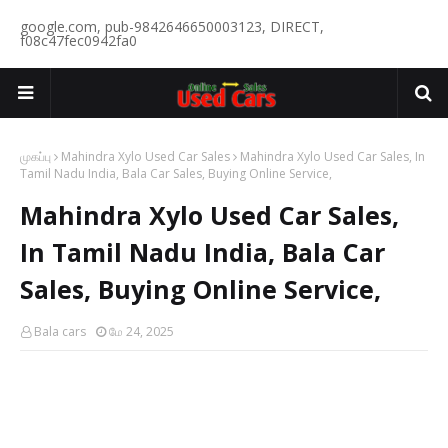
google.com, pub-9842646650003123, DIRECT,
f08c47fec0942fa0
முகப்பு
Mahindra Xylo Used Car Sales
Mahindra Xylo Used Car Sales, In
Tamil Nadu India, Bala Car Sales, Buying Online Service,
Mahindra Xylo Used Car Sales,
In Tamil Nadu India, Bala Car
Sales, Buying Online Service,
Bala cars
மே 24, 2025