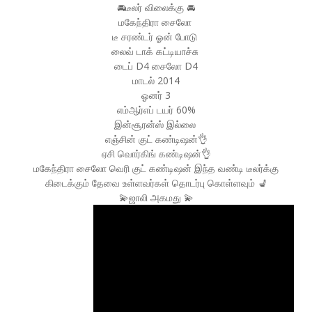
🚘டீலர் விலைக்கு 🚘
மகேந்திரா சைலோ
டீ சரண்டர் ஓன் போடு
லைவ் டாக் கட்டியாச்சு
டைப் D4 சைலோ D4
மாடல் 2014
ஓனர் 3
எம்ஆர்எப் டயர் 60%
இன்சூரன்ஸ் இல்லை
எஞ்சின் குட் கண்டிஷன்👌
ஏசி வொர்கிங் கண்டிஷன்👌
மகேந்திரா சைலோ வெரி குட் கண்டிஷன் இந்த வண்டி டீலர்க்கு
கிடைக்கும் தேவை உள்ளவர்கள் தொடர்பு கொள்ளவும் 💺
💫ஜாலி அகமது 💫