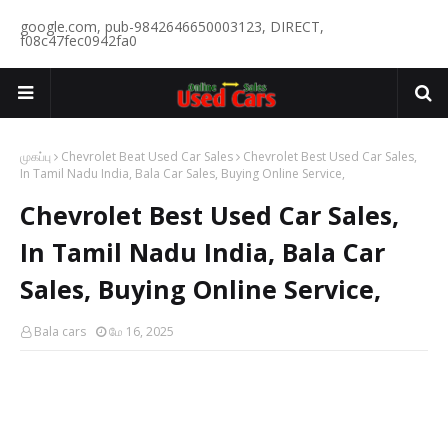
google.com, pub-9842646650003123, DIRECT,
f08c47fec0942fa0
முகப்பு
Chevrolet Beat Used Car Sales
Chevrolet Best Used Car Sales,
In Tamil Nadu India, Bala Car Sales, Buying Online Service,
Chevrolet Best Used Car Sales,
In Tamil Nadu India, Bala Car
Sales, Buying Online Service,
Bala cars
மே 16, 2025