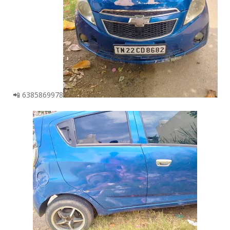
📲 6385869978