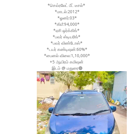
*செவ்ரலேட் பீட் டீசல்*
*மாடல்:2012*
*ஓனர்:03*
*கிமீ:94,000*
*ஏசி ஒர்க்கிங்*
*பவர் ஸ்டியரிங்*
*பவர் விண்டோஸ்*
*டயர் கண்டிஷன்:60%*
*பைனல் விலை:1,10,000*
+5 ஆயிரம் கமிஷன்
இடம் @ மதுரை🟣