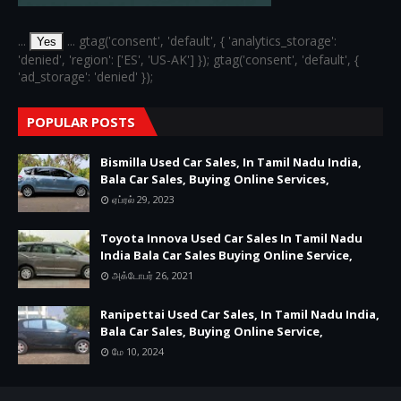
...
... gtag('consent', 'default', { 'analytics_storage':
Yes
'denied', 'region': ['ES', 'US-AK'] }); gtag('consent', 'default', {
'ad_storage': 'denied' });
POPULAR POSTS
Bismilla Used Car Sales, In Tamil Nadu India,
Bala Car Sales, Buying Online Services,
ஏப்ரல் 29, 2023
Toyota Innova Used Car Sales In Tamil Nadu
India Bala Car Sales Buying Online Service,
அக்டோபர் 26, 2021
Ranipettai Used Car Sales, In Tamil Nadu India,
Bala Car Sales, Buying Online Service,
மே 10, 2024