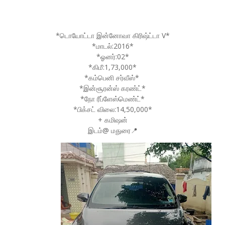
*டொயோட்டா இன்னோவா கிரிஷ்ட்டா V*
*மாடல்:2016*
*ஓனர்:02*
*கிமீ:1,73,000*
*கம்பெனி சர்வீஸ்*
*இன்சூரன்ஸ் கரண்ட்*
*நோ ரீப்ளேஸ்மெண்ட்*
*பிக்சட் விலை:14,50,000*
+ கமிஷன்
இடம்@ மதுரை📍