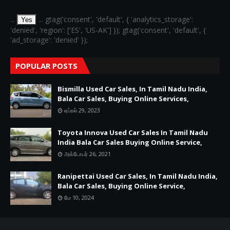
...
... gtag('consent', 'default', { 'analytics_storage':
Yes
'denied', 'region': ['ES', 'US-AK'] }); gtag('consent', 'default', {
'ad_storage': 'denied' });
POPULAR POSTS
Bismilla Used Car Sales, In Tamil Nadu India,
Bala Car Sales, Buying Online Services,
ஏப்ரல் 29, 2023
Toyota Innova Used Car Sales In Tamil Nadu
India Bala Car Sales Buying Online Service,
அக்டோபர் 26, 2021
Ranipettai Used Car Sales, In Tamil Nadu India,
Bala Car Sales, Buying Online Service,
மே 10, 2024