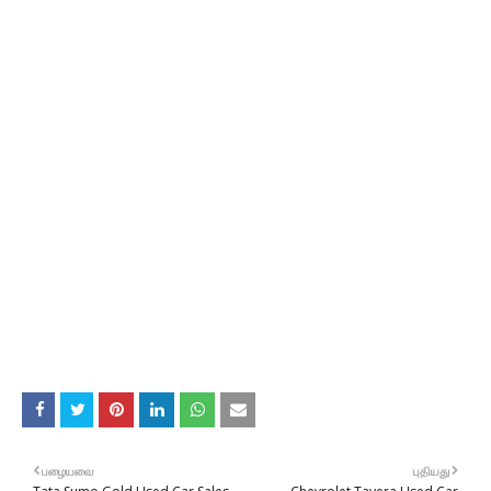
பழையவை
புதியது