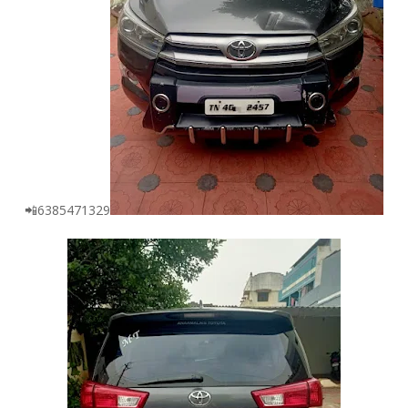
📲6385471329