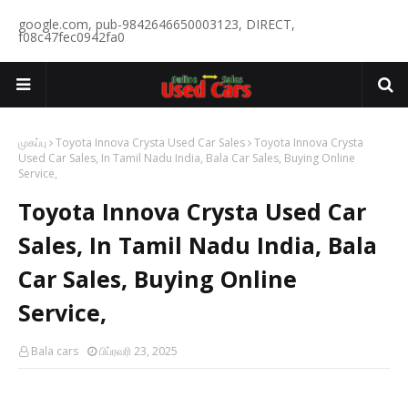
google.com, pub-9842646650003123, DIRECT,
f08c47fec0942fa0
முகப்பு
Toyota Innova Crysta Used Car Sales
Toyota Innova Crysta
Used Car Sales, In Tamil Nadu India, Bala Car Sales, Buying Online
Service,
Toyota Innova Crysta Used Car
Sales, In Tamil Nadu India, Bala
Car Sales, Buying Online
Service,
Bala cars
பிப்ரவரி 23, 2025