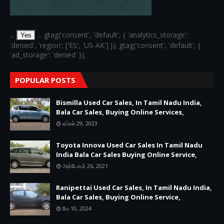
...
... gtag('consent', 'default', { 'analytics_storage':
Yes
'denied', 'region': ['ES', 'US-AK'] }); gtag('consent', 'default', {
'ad_storage': 'denied' });
POPULAR POSTS
Bismilla Used Car Sales, In Tamil Nadu India,
Bala Car Sales, Buying Online Services,
ஏப்ரல் 29, 2023
Toyota Innova Used Car Sales In Tamil Nadu
India Bala Car Sales Buying Online Service,
அக்டோபர் 26, 2021
Ranipettai Used Car Sales, In Tamil Nadu India,
Bala Car Sales, Buying Online Service,
மே 10, 2024