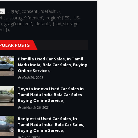
... gtag('consent', 'default', {
es
ytics_storage': 'denied', 'region': ['ES', 'US-
}); gtag('consent', 'default', { 'ad_storage':
d' });
PULAR POSTS
Bismilla Used Car Sales, In Tamil
Nadu India, Bala Car Sales, Buying
Online Services,
ஏப்ரல் 29, 2023
Toyota Innova Used Car Sales In
Tamil Nadu India Bala Car Sales
Buying Online Service,
அக்டோபர் 26, 2021
Ranipettai Used Car Sales, In
Tamil Nadu India, Bala Car Sales,
Buying Online Service,
மே 10, 2024