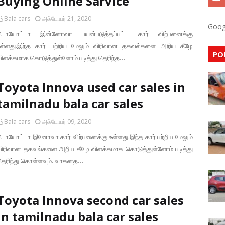
Buying Online Sarvice
Bala cars
அக்டோபர் 21, 2020
Goog
டொயோட்டா இன்னோவா பயன்படுத்தப்பட்ட கார் விற்பனைக்கு
உள்ளது.இந்த கார் பற்றிய மேலும் விரிவான தகவல்களை அறிய கீழே
PO
விளக்கமாக கொடுத்துள்ளோம் படித்து தெரிந்த…
Toyota Innova used car sales in
tamilnadu bala car sales
Bala cars
அக்டோபர் 09, 2020
டொயோட்டா இனோவா கார் விற்பனைக்கு உள்ளது.இந்த கார் பற்றிய மேலும்
விரிவான தகவல்களை அறிய கீழே விளக்கமாக கொடுத்துள்ளோம் படித்து
தெரிந்து கொள்ளவும். வாகனத…
Toyota Innova second car sales
in tamilnadu bala car sales