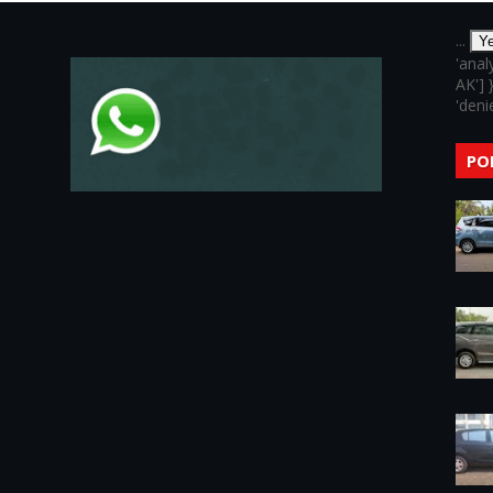
...
Y
'anal
AK'] 
'denie
PO