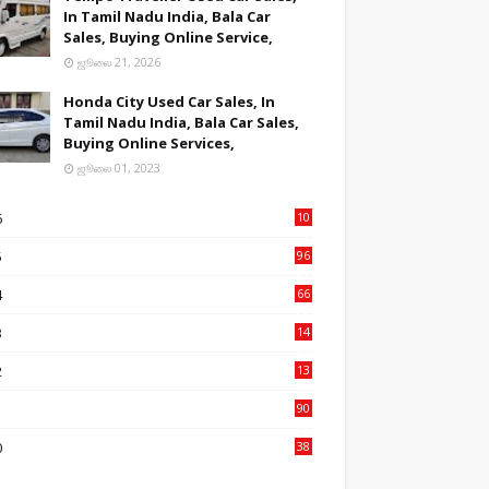
In Tamil Nadu India, Bala Car
Sales, Buying Online Service,
ஜூலை 21, 2026
Honda City Used Car Sales, In
Tamil Nadu India, Bala Car Sales,
Buying Online Services,
ஜூலை 01, 2023
6
10
9
5
96
84
4
66
22
3
14
14
2
13
76
1
90
3
0
38
6