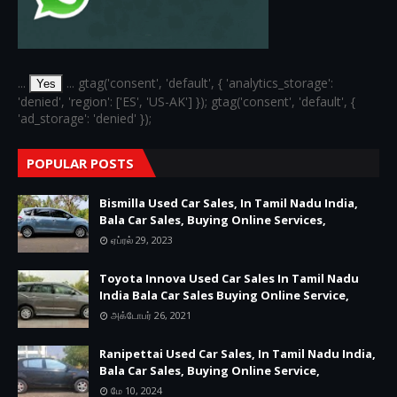
...
... gtag('consent', 'default', { 'analytics_storage':
Yes
'denied', 'region': ['ES', 'US-AK'] }); gtag('consent', 'default', {
'ad_storage': 'denied' });
POPULAR POSTS
Bismilla Used Car Sales, In Tamil Nadu India,
Bala Car Sales, Buying Online Services,
ஏப்ரல் 29, 2023
Toyota Innova Used Car Sales In Tamil Nadu
India Bala Car Sales Buying Online Service,
அக்டோபர் 26, 2021
Ranipettai Used Car Sales, In Tamil Nadu India,
Bala Car Sales, Buying Online Service,
மே 10, 2024