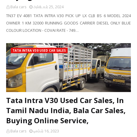
Bala cars
அக்டோபர் 25, 2024
TN37 EV 4081 TATA INTRA V30 PICK UP LX CLB BS 6 MODEL 2024
OWNER 1 KM 32000 RUNNING GOODS CARRIER DIESEL ONLY BLUE
COLOUR LOCATION - COVAI RATE - 749…
TATA INTRA V30 USED CAR SALES
Tata Intra V30 Used Car Sales, In
Tamil Nadu India, Bala Car Sales,
Buying Online Service,
Bala cars
டிசம்பர் 16, 2023