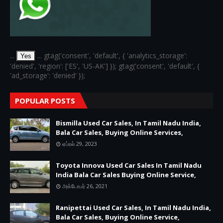
...
... gtag('consent', 'default', { 'analytics_storage':
Yes
'denied', 'region': ['ES', 'US-AK'] }); gtag('consent', 'default', {
'ad_storage': 'denied' });
POPULAR POSTS
Bismilla Used Car Sales, In Tamil Nadu India,
Bala Car Sales, Buying Online Services,
ஏப்ரல் 29, 2023
Toyota Innova Used Car Sales In Tamil Nadu
India Bala Car Sales Buying Online Service,
அக்டோபர் 26, 2021
Ranipettai Used Car Sales, In Tamil Nadu India,
Bala Car Sales, Buying Online Service,