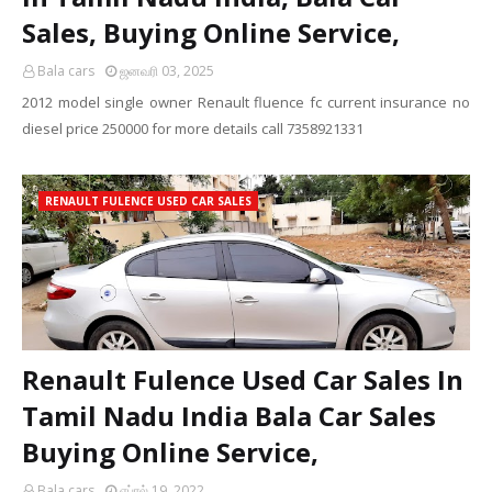
Sales, Buying Online Service,
Bala cars
ஜனவரி 03, 2025
2012 model single owner Renault fluence fc current insurance no
diesel price 250000 for more details call 7358921331
RENAULT FULENCE USED CAR SALES
Renault Fulence Used Car Sales In
Tamil Nadu India Bala Car Sales
Buying Online Service,
Bala cars
ஏப்ரல் 19, 2022