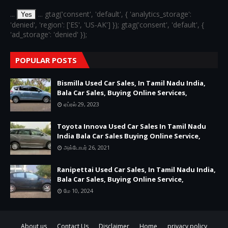
...
... gtag('consent', 'default', { 'analytics_storage':
Yes
'denied', 'region': ['ES', 'US-AK'] }); gtag('consent', 'default', {
'ad_storage': 'denied' });
POPULAR POSTS
Bismilla Used Car Sales, In Tamil Nadu India,
Bala Car Sales, Buying Online Services,
ஏப்ரல் 29, 2023
Toyota Innova Used Car Sales In Tamil Nadu
India Bala Car Sales Buying Online Service,
அக்டோபர் 26, 2021
Ranipettai Used Car Sales, In Tamil Nadu India,
Bala Car Sales, Buying Online Service,
மே 10, 2024
About us
Contact Us
Disclaimer
Home
privacy policy