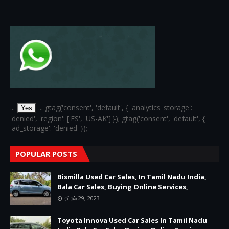
...
... gtag('consent', 'default', { 'analytics_storage':
Yes
'denied', 'region': ['ES', 'US-AK'] }); gtag('consent', 'default', {
'ad_storage': 'denied' });
POPULAR POSTS
Bismilla Used Car Sales, In Tamil Nadu India,
Bala Car Sales, Buying Online Services,
ஏப்ரல் 29, 2023
Toyota Innova Used Car Sales In Tamil Nadu