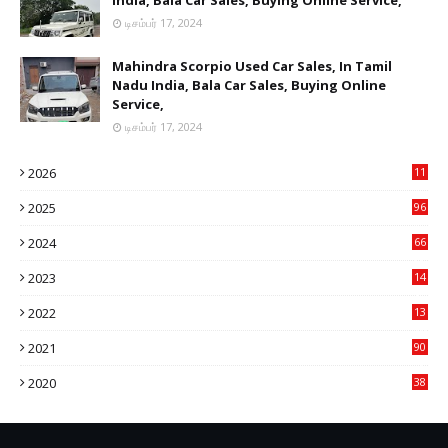
India, Bala Car Sales, Buying Online Service,
டிசம்பர் 17, 2024
Mahindra Scorpio Used Car Sales, In Tamil
Nadu India, Bala Car Sales, Buying Online
Service,
டிசம்பர் 17, 2024
2026
11
2
2025
96
84
2024
66
22
2023
14
14
2022
13
76
2021
90
3
2020
38
6