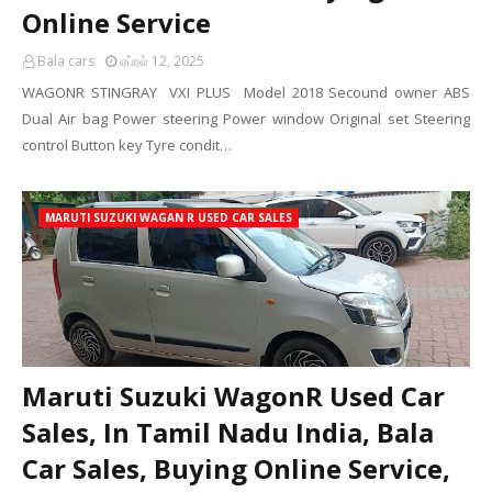
Online Service
Bala cars
ஏப்ரல் 12, 2025
WAGONR STINGRAY VXI PLUS Model 2018 Secound owner ABS
Dual Air bag Power steering Power window Original set Steering
control Button key Tyre condit…
MARUTI SUZUKI WAGAN R USED CAR SALES
Maruti Suzuki WagonR Used Car
Sales, In Tamil Nadu India, Bala
Car Sales, Buying Online Service,