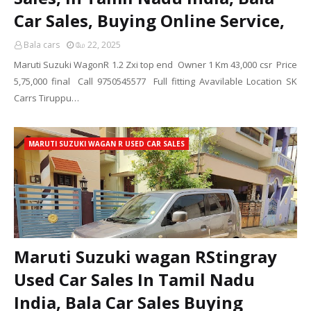
Car Sales, Buying Online Service,
Bala cars
மே 22, 2025
Maruti Suzuki WagonR 1.2 Zxi top end Owner 1 Km 43,000 csr Price
5,75,000 final Call 9750545577 Full fitting Avavilable Location SK
Carrs Tiruppu…
MARUTI SUZUKI WAGAN R USED CAR SALES
Maruti Suzuki wagan RStingray
Used Car Sales In Tamil Nadu
India, Bala Car Sales Buying