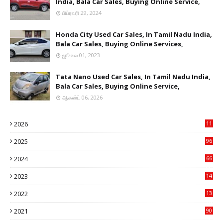
India, Bala Car Sales, Buying Online Service,
பிப்ரவரி 29, 2024
Honda City Used Car Sales, In Tamil Nadu India,
Bala Car Sales, Buying Online Services,
ஜூலை 01, 2023
Tata Nano Used Car Sales, In Tamil Nadu India,
Bala Car Sales, Buying Online Service,
ஆகஸ்ட் 06, 2026
2026
11
2
2025
96
84
2024
66
22
2023
14
14
2022
13
76
2021
90
3