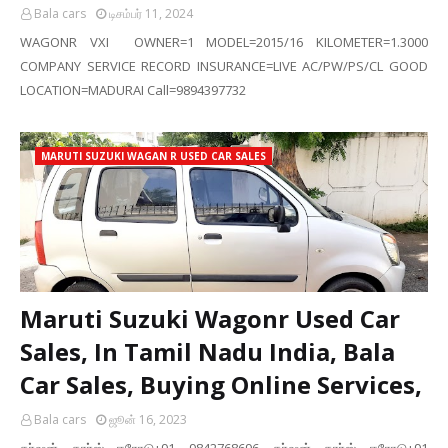
Bala cars
டிசம்பர் 11, 2024
WAGONR VXI OWNER=1 MODEL=2015/16 KILOMETER=1.3000
COMPANY SERVICE RECORD INSURANCE=LIVE AC/PW/PS/CL GOOD
LOCATION=MADURAI Call=9894397732
MARUTI SUZUKI WAGAN R USED CAR SALES
Maruti Suzuki Wagonr Used Car
Sales, In Tamil Nadu India, Bala
Car Sales, Buying Online Services,
Bala cars
ஜூன் 16, 2023