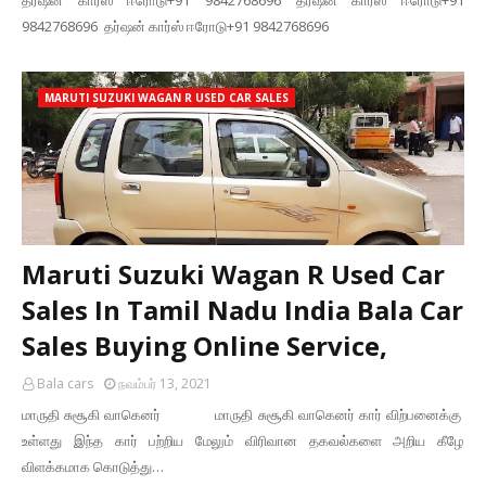
தர்ஷன் கார்ஸ் ஈரோடு+91 9842768696 தர்ஷன் கார்ஸ் ஈரோடு+91
9842768696 தர்ஷன் கார்ஸ் ஈரோடு+91 9842768696
MARUTI SUZUKI WAGAN R USED CAR SALES
Maruti Suzuki Wagan R Used Car
Sales In Tamil Nadu India Bala Car
Sales Buying Online Service,
Bala cars
நவம்பர் 13, 2021
மாருதி சுசூகி வாகெனர் மாருதி சுசூகி வாகெனர் கார் விற்பனைக்கு
உள்ளது இந்த கார் பற்றிய மேலும் விரிவான தகவல்களை அறிய கீழே
விளக்கமாக கொடுத்து…