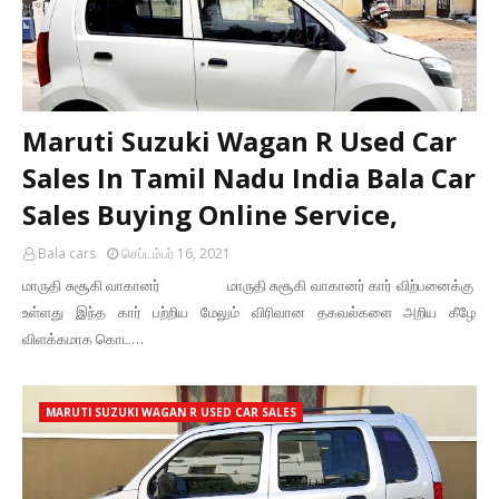
Maruti Suzuki Wagan R Used Car
Sales In Tamil Nadu India Bala Car
Sales Buying Online Service,
Bala cars
செப்டம்பர் 16, 2021
மாருதி சுசூகி வாகானர் மாருதி சுசூகி வாகானர் கார் விற்பனைக்கு
உள்ளது இந்த கார் பற்றிய மேலும் விரிவான தகவல்களை அறிய கீழே
விளக்கமாக கொட…
MARUTI SUZUKI WAGAN R USED CAR SALES