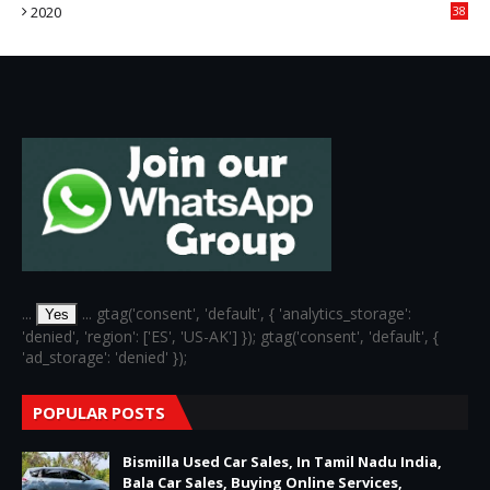
2020
38
6
...
... gtag('consent', 'default', { 'analytics_storage':
Yes
'denied', 'region': ['ES', 'US-AK'] }); gtag('consent', 'default', {
'ad_storage': 'denied' });
POPULAR POSTS
Bismilla Used Car Sales, In Tamil Nadu India,
Bala Car Sales, Buying Online Services,