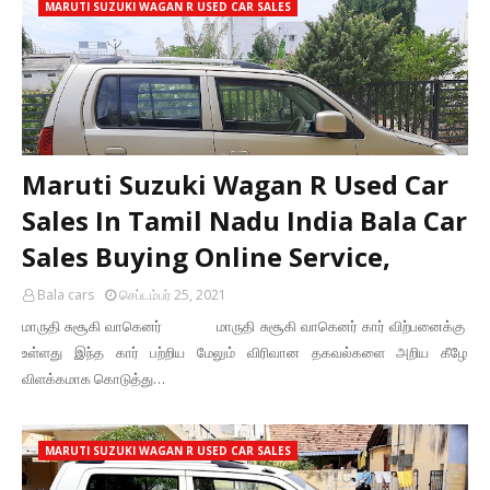
MARUTI SUZUKI WAGAN R USED CAR SALES
Maruti Suzuki Wagan R Used Car
Sales In Tamil Nadu India Bala Car
Sales Buying Online Service,
Bala cars
செப்டம்பர் 25, 2021
மாருதி சுசூகி வாகெனர் மாருதி சுசூகி வாகெனர் கார் விற்பனைக்கு
உள்ளது இந்த கார் பற்றிய மேலும் விரிவான தகவல்களை அறிய கீழே
விளக்கமாக கொடுத்து…
MARUTI SUZUKI WAGAN R USED CAR SALES