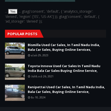
...
... gtag('consent', 'default', { 'analytics_storage':
Yes
'denied', 'region': ['ES', 'US-AK'] }); gtag('consent', 'default', {
'ad_storage': 'denied' });
POPULAR POSTS
Bismilla Used Car Sales, In Tamil Nadu India,
Bala Car Sales, Buying Online Services,
ஏப்ரல் 29, 2023
Toyota Innova Used Car Sales In Tamil Nadu
India Bala Car Sales Buying Online Service,
அக்டோபர் 26, 2021
Ranipettai Used Car Sales, In Tamil Nadu India,
Bala Car Sales, Buying Online Service,
மே 10, 2024