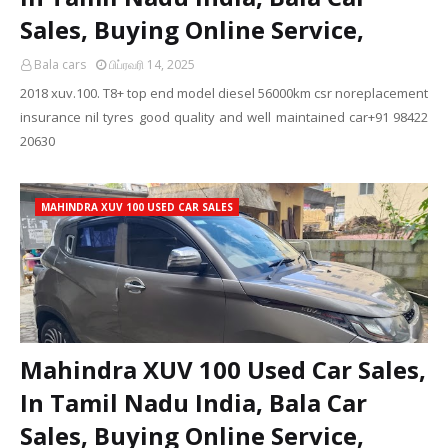
Sales, Buying Online Service,
Bala cars
பிப்ரவரி 14, 2025
2018 xuv.100. T8+ top end model diesel 56000km csr noreplacement
insurance nil tyres good quality and well maintained car+91 98422
20630
MAHINDRA XUV 100 USED CAR SALES
Mahindra XUV 100 Used Car Sales,
In Tamil Nadu India, Bala Car
Sales, Buying Online Service,