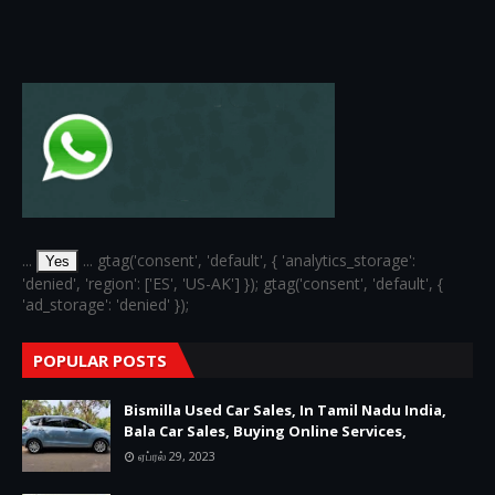
...
... gtag('consent', 'default', { 'analytics_storage':
Yes
'denied', 'region': ['ES', 'US-AK'] }); gtag('consent', 'default', {
'ad_storage': 'denied' });
POPULAR POSTS
Bismilla Used Car Sales, In Tamil Nadu India,
Bala Car Sales, Buying Online Services,
ஏப்ரல் 29, 2023