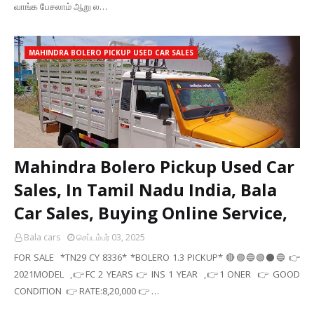
வாங்க பேசலாம் ஆறு ல…
MAHINDRA BOLERO PICKUP USED CAR SALES
Mahindra Bolero Pickup Used Car
Sales, In Tamil Nadu India, Bala
Car Sales, Buying Online Service,
Bala cars
செப்டம்பர் 03, 2025
FOR SALE *TN29 CY 8336* *BOLERO 1.3 PICKUP* 🔴🟣🔵🟢⚫🔵 👉
2021MODEL ,👉FC 2 YEARS 👉 INS 1 YEAR ,👉1 ONER 👉 GOOD
CONDITION 👉 RATE:8,20,000 👉 …