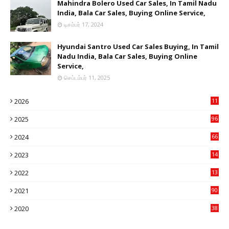
Mahindra Bolero Used Car Sales, In Tamil Nadu
India, Bala Car Sales, Buying Online Service,
டிசம்பர் 17, 2024
Hyundai Santro Used Car Sales Buying, In Tamil
Nadu India, Bala Car Sales, Buying Online
Service,
செப்டம்பர் 11, 2025
2026
11
2
2025
96
84
2024
66
22
2023
14
14
2022
13
76
2021
90
3
2020
38
6