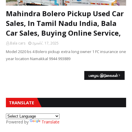
Mahindra Bolero Pickup Used Car
Sales, In Tamil Nadu India, Bala
Car Sales, Buying Online Service,
Bala cars
ஆகஸ்ட் 17, 2025
Model 2020 bs 4 Bolero pickup extra long owner 1 FC insurance one
year location Namakkal 9944 993889
பழைய இடுகைகள்
TRANSLATE
Powered by
Translate