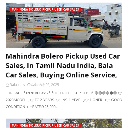
MAHINDRA BOLERO PICKUP USED CAR SALES
Mahindra Bolero Pickup Used Car
Sales, In Tamil Nadu India, Bala
Car Sales, Buying Online Service,
Bala cars
செப்டம்பர் 02, 2025
FOR SALE *TN76 AU 9652* *BOLERO PICKUP HD1.3* 🔴🟣🔵🟢⚫🔵 👉
2023MODEL ,👉FC 2 YEARS 👉 INS 1 YEAR ,👉1 ONER 👉 GOOD
CONDITION 👉 RATE:9,25,000 …
MAHINDRA BOLERO PICKUP USED CAR SALES