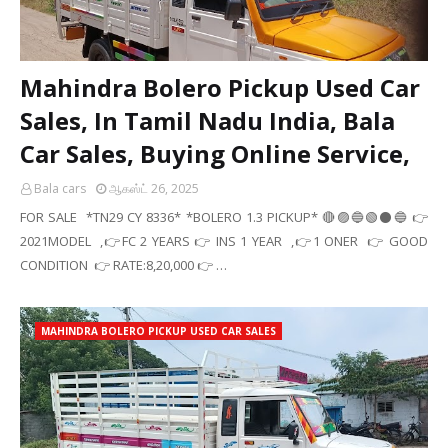
Mahindra Bolero Pickup Used Car
Sales, In Tamil Nadu India, Bala
Car Sales, Buying Online Service,
Bala cars
ஆகஸ்ட் 26, 2025
FOR SALE *TN29 CY 8336* *BOLERO 1.3 PICKUP* 🔴🟣🔵🟢⚫🔵 👉
2021MODEL ,👉FC 2 YEARS 👉 INS 1 YEAR ,👉1 ONER 👉 GOOD
CONDITION 👉 RATE:8,20,000 👉 …
MAHINDRA BOLERO PICKUP USED CAR SALES