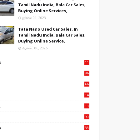
Tamil Nadu India, Bala Car Sales,
Buying Online Services,
ஜூலை 01, 2023
Tata Nano Used Car Sales, In
Tamil Nadu India, Bala Car Sales,
Buying Online Service,
ஆகஸ்ட் 06, 2026
6
11
2
5
96
84
4
66
22
3
14
14
2
13
76
1
90
3
0
38
6