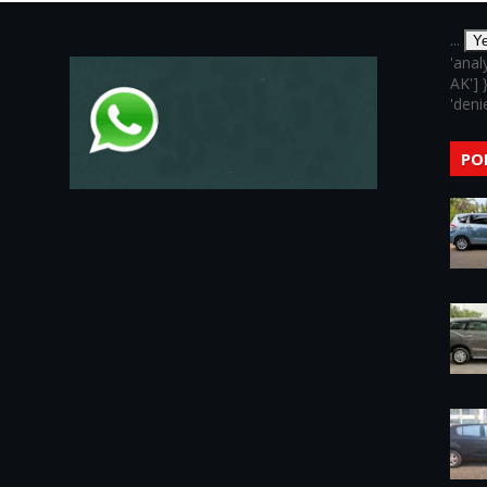
...
Y
'anal
AK'] 
'denie
PO