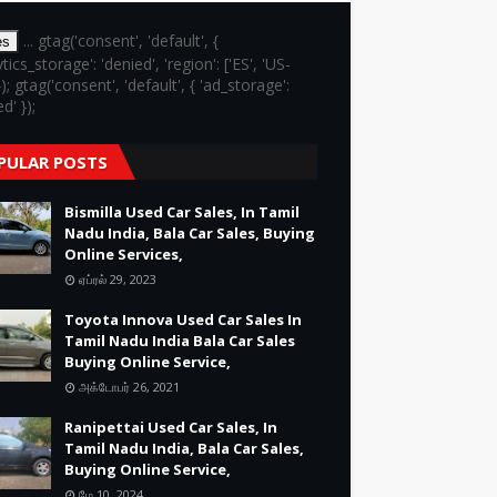
... gtag('consent', 'default', {
es
ytics_storage': 'denied', 'region': ['ES', 'US-
}); gtag('consent', 'default', { 'ad_storage':
d' });
PULAR POSTS
Bismilla Used Car Sales, In Tamil
Nadu India, Bala Car Sales, Buying
Online Services,
ஏப்ரல் 29, 2023
Toyota Innova Used Car Sales In
Tamil Nadu India Bala Car Sales
Buying Online Service,
அக்டோபர் 26, 2021
Ranipettai Used Car Sales, In
Tamil Nadu India, Bala Car Sales,
Buying Online Service,
மே 10, 2024