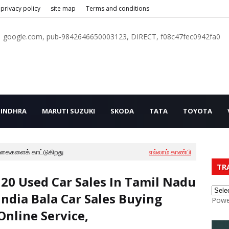
privacy policy
site map
Terms and conditions
google.com, pub-9842646650003123, DIRECT, f08c47fec0942fa0
INDHRA
MARUTI SUZUKI
SKODA
TATA
TOYOTA
ைகளைக் காட்டுகிறது
எல்லாம் காண்பி
TR
I20 Used Car Sales In Tamil Nadu
India Bala Car Sales Buying
Powe
Online Service,