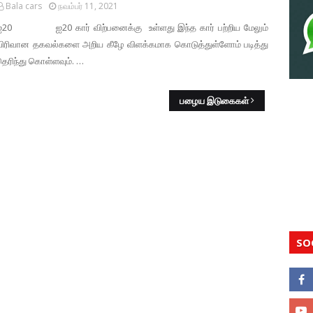
Bala cars
நவம்பர் 11, 2021
ஐ20 ஐ20 கார் விற்பனைக்கு உள்ளது இந்த கார் பற்றிய மேலும்
விரிவான தகவல்களை அறிய கீழே விளக்கமாக கொடுத்துள்ளோம் படித்து
ெரிந்து கொள்ளவும். …
பழைய இடுகைகள்
SO