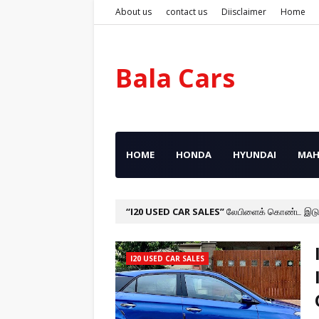
About us
contact us
Diisclaimer
Home
Bala Cars
HOME
HONDA
HYUNDAI
MAH
I20 USED CAR SALES
லேபிளைக் கொண்ட இடுக
I20 USED CAR SALES