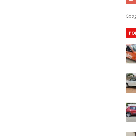
Goog
PO