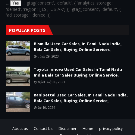
...
... gtag('consent', 'default', { 'analytics_storage':
Yes
'denied', 'region': ['ES', 'US-AK'] }); gtag('consent', 'default', {
'ad_storage': 'denied' });
POPULAR POSTS
Bismilla Used Car Sales, In Tamil Nadu India,
Bala Car Sales, Buying Online Services,
ஏப்ரல் 29, 2023
Toyota Innova Used Car Sales In Tamil Nadu
India Bala Car Sales Buying Online Service,
அக்டோபர் 26, 2021
Ranipettai Used Car Sales, In Tamil Nadu India,
Bala Car Sales, Buying Online Service,
மே 10, 2024
About us
Contact Us
Disclaimer
Home
privacy policy