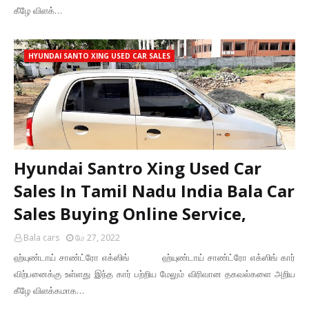
கீழே விளக்…
HYUNDAI SANTO XING USED CAR SALES
Hyundai Santro Xing Used Car
Sales In Tamil Nadu India Bala Car
Sales Buying Online Service,
Bala cars
மே 27, 2022
ஹ்யுண்டாய் சாண்ட்ரோ எக்ஸிங் ஹ்யுண்டாய் சாண்ட்ரோ எக்ஸிங் கார்
விற்பனைக்கு உள்ளது இந்த கார் பற்றிய மேலும் விரிவான தகவல்களை அறிய
கீழே விளக்கமாக…