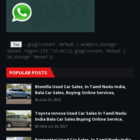
...
... gtag('consent', 'default', { 'analytics_storage':
Yes
'denied', 'region': ['ES', 'US-AK'] }); gtag('consent', 'default', {
'ad_storage': 'denied' });
POPULAR POSTS
Bismilla Used Car Sales, In Tamil Nadu India,
Bala Car Sales, Buying Online Services,
ஏப்ரல் 29, 2023
Toyota Innova Used Car Sales In Tamil Nadu
India Bala Car Sales Buying Online Service,
அக்டோபர் 26, 2021
Ranipettai Used Car Sales, In Tamil Nadu India,