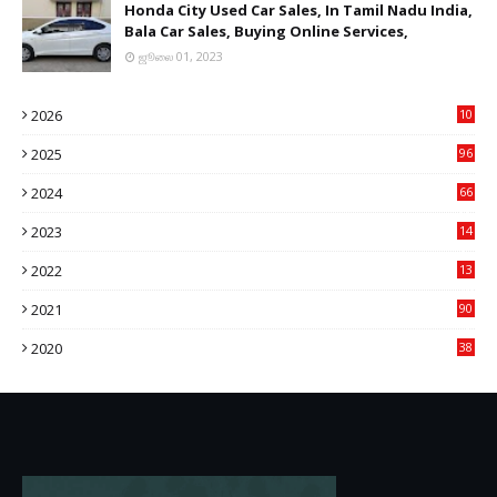
Honda City Used Car Sales, In Tamil Nadu India,
Bala Car Sales, Buying Online Services,
ஜூலை 01, 2023
2026
10
9
2025
96
84
2024
66
22
2023
14
14
2022
13
76
2021
90
3
2020
38
6