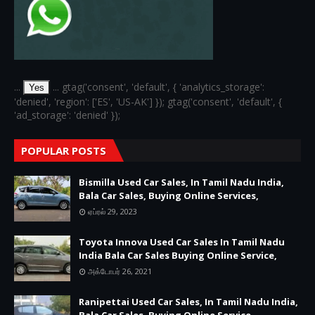
...
... gtag('consent', 'default', { 'analytics_storage':
Yes
'denied', 'region': ['ES', 'US-AK'] }); gtag('consent', 'default', {
'ad_storage': 'denied' });
POPULAR POSTS
Bismilla Used Car Sales, In Tamil Nadu India,
Bala Car Sales, Buying Online Services,
ஏப்ரல் 29, 2023
Toyota Innova Used Car Sales In Tamil Nadu
India Bala Car Sales Buying Online Service,
அக்டோபர் 26, 2021
Ranipettai Used Car Sales, In Tamil Nadu India,