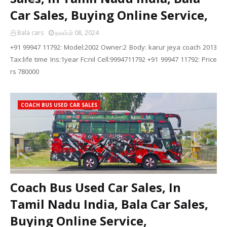
Car Sales, Buying Online Service,
Bala cars
நவம்பர் 08, 2024
+91 99947 11792: Model:2002 Owner:2 Body: karur jeya coach 2013
Tax:life time Ins:1year Fc:nil Cell:9994711792 +91 99947 11792: Price
rs 780000
COACH BUS USED CAR SALES
Coach Bus Used Car Sales, In
Tamil Nadu India, Bala Car Sales,
Buying Online Service,