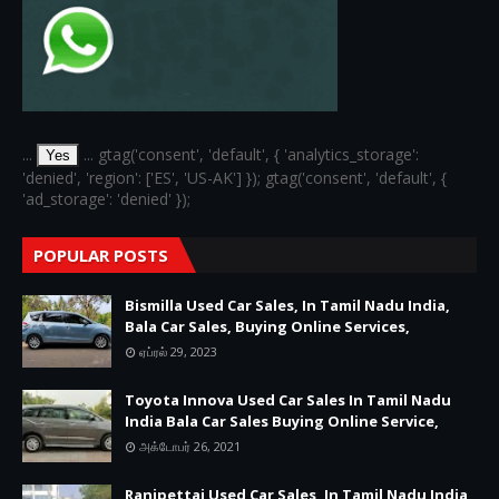
...
... gtag('consent', 'default', { 'analytics_storage':
Yes
'denied', 'region': ['ES', 'US-AK'] }); gtag('consent', 'default', {
'ad_storage': 'denied' });
POPULAR POSTS
Bismilla Used Car Sales, In Tamil Nadu India,
Bala Car Sales, Buying Online Services,
ஏப்ரல் 29, 2023
Toyota Innova Used Car Sales In Tamil Nadu
India Bala Car Sales Buying Online Service,
அக்டோபர் 26, 2021
Ranipettai Used Car Sales, In Tamil Nadu India,