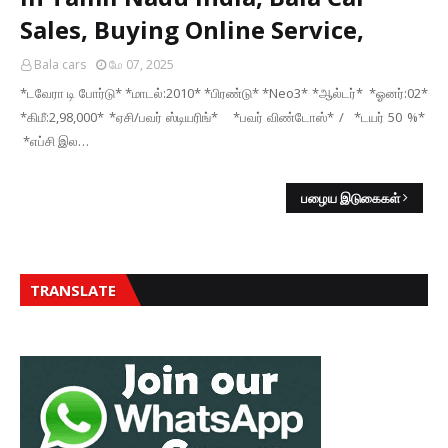
Sales, Buying Online Service,
Bala cars
மே 07, 2025
*டவேரா டி போர்டு* *மாடல்:2010* *பிரண்டு* *Neo3* *ஆல்டர்* *ஓனர்:02*
*கிமீ:2,98,000* *ஏசி/பவர் ஸ்டியரிங்* *பவர் விண்டோஸ்* / *டயர் 50 %*
*எப்சி இல…
பழைய இடுகைகள்
TRANSLATE