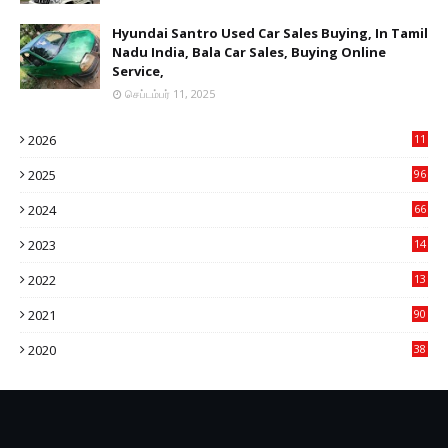
Hyundai Santro Used Car Sales Buying, In Tamil
Nadu India, Bala Car Sales, Buying Online
Service,
செப்டம்பர் 11, 2025
2026
11
2
2025
96
84
2024
66
22
2023
14
14
2022
13
76
2021
90
3
2020
38
6