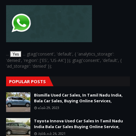
...
... gtag('consent', 'default', { 'analytics_storage':
Yes
'denied', 'region': ['ES', 'US-AK'] }); gtag('consent', 'default', {
'ad_storage': 'denied' });
POPULAR POSTS
Bismilla Used Car Sales, In Tamil Nadu India,
Bala Car Sales, Buying Online Services,
ஏப்ரல் 29, 2023
Toyota Innova Used Car Sales In Tamil Nadu
India Bala Car Sales Buying Online Service,
அக்டோபர் 26, 2021