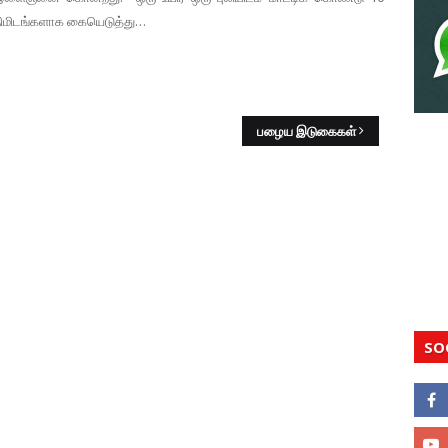
நிமிடங்களாக கையெடுத்து…
பழைய இடுகைகள்
SO