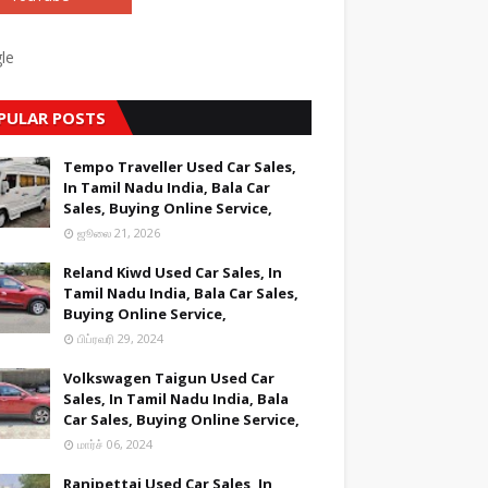
le
PULAR POSTS
Tempo Traveller Used Car Sales,
In Tamil Nadu India, Bala Car
Sales, Buying Online Service,
ஜூலை 21, 2026
Reland Kiwd Used Car Sales, In
Tamil Nadu India, Bala Car Sales,
Buying Online Service,
பிப்ரவரி 29, 2024
Volkswagen Taigun Used Car
Sales, In Tamil Nadu India, Bala
Car Sales, Buying Online Service,
மார்ச் 06, 2024
Ranipettai Used Car Sales, In