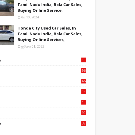
Tamil Nadu India, Bala Car Sales,
Buying Online Service,
மே 10, 2024
Honda City Used Car Sales, In
Tamil Nadu India, Bala Car Sales,
Buying Online Services,
ஜூலை 01, 2023
6
10
7
5
96
84
4
66
22
3
14
14
2
13
76
1
90
3
0
38
6