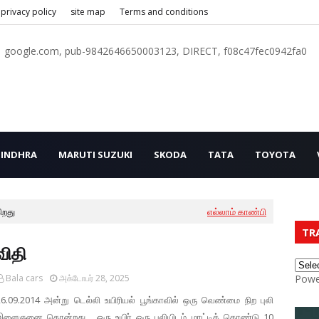
privacy policy
site map
Terms and conditions
google.com, pub-9842646650003123, DIRECT, f08c47fec0942fa0
INDHRA
MARUTI SUZUKI
SKODA
TATA
TOYOTA
ிறது
எல்லாம் காண்பி
TR
விதி
Bala cars
அக்டோபர் 28, 2025
Powe
26.09.2014 அன்று டெல்லி உயிரியல் பூங்காவில் ஒரு வெண்மை நிற புலி
இளைஞனை கொன்றது. ஒரு உயிர் ஒரு புலியிடம் மாட்டிக் கொண்டு 10