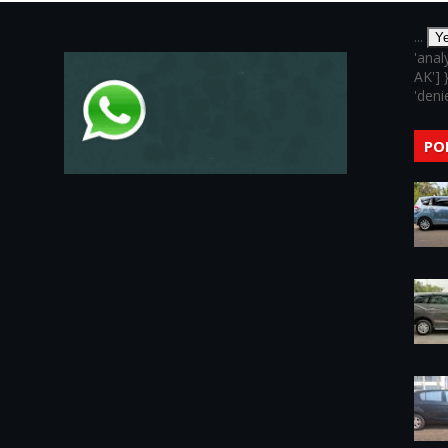
...
Y
'anal
AK'] 
'denie
PO