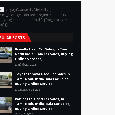
... gtag('consent', 'default', {
es
ytics_storage': 'denied', 'region': ['ES', 'US-
}); gtag('consent', 'default', { 'ad_storage':
d' });
PULAR POSTS
Bismilla Used Car Sales, In Tamil
Nadu India, Bala Car Sales, Buying
Online Services,
ஏப்ரல் 29, 2023
Toyota Innova Used Car Sales In
Tamil Nadu India Bala Car Sales
Buying Online Service,
அக்டோபர் 26, 2021
Ranipettai Used Car Sales, In
Tamil Nadu India, Bala Car Sales,
Buying Online Service,
மே 10, 2024