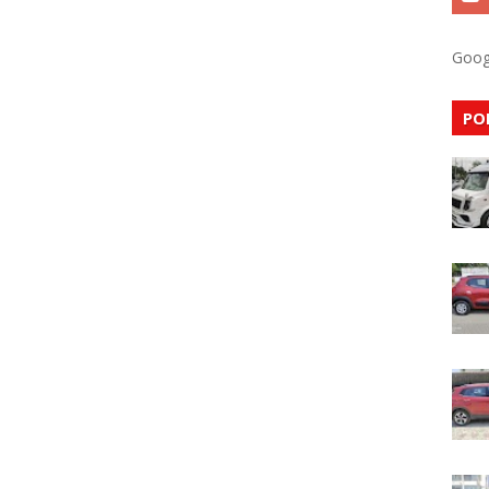
Goog
PO