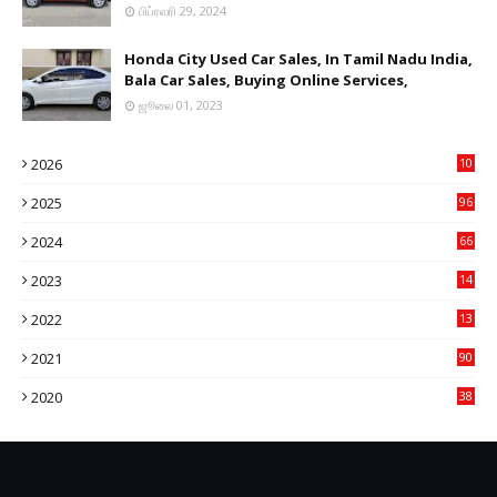
பிப்ரவரி 29, 2024
Honda City Used Car Sales, In Tamil Nadu India,
Bala Car Sales, Buying Online Services,
ஜூலை 01, 2023
2026
10
9
2025
96
84
2024
66
22
2023
14
14
2022
13
76
2021
90
3
2020
38
6