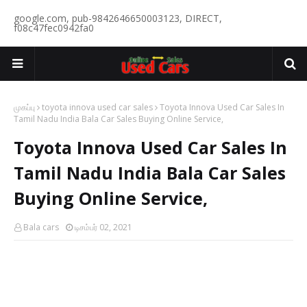
google.com, pub-9842646650003123, DIRECT,
f08c47fec0942fa0
முகப்பு
toyota innova used car sales
Toyota Innova Used Car Sales In
Tamil Nadu India Bala Car Sales Buying Online Service,
Toyota Innova Used Car Sales In
Tamil Nadu India Bala Car Sales
Buying Online Service,
Bala cars
டிசம்பர் 02, 2021