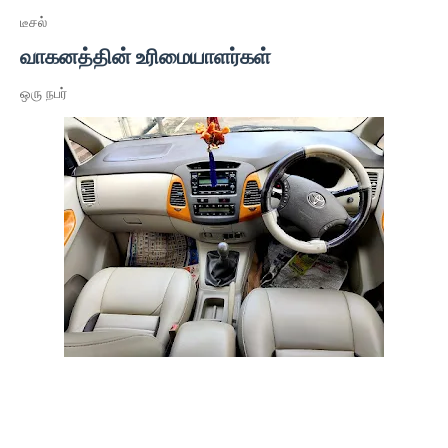
டீசல்
வாகனத்தின் உரிமையாளர்கள்
ஒரு நபர்