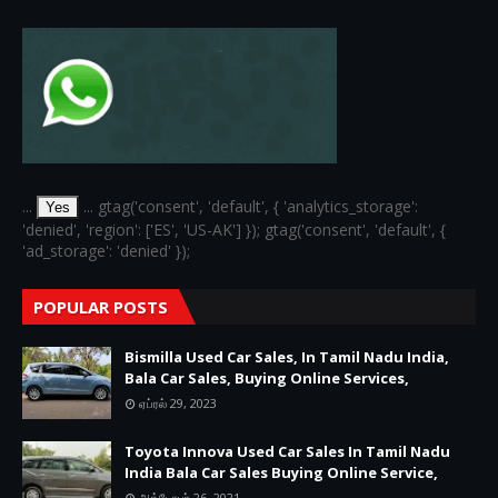
...
... gtag('consent', 'default', { 'analytics_storage':
Yes
'denied', 'region': ['ES', 'US-AK'] }); gtag('consent', 'default', {
'ad_storage': 'denied' });
POPULAR POSTS
Bismilla Used Car Sales, In Tamil Nadu India,
Bala Car Sales, Buying Online Services,
ஏப்ரல் 29, 2023
Toyota Innova Used Car Sales In Tamil Nadu
India Bala Car Sales Buying Online Service,
அக்டோபர் 26, 2021